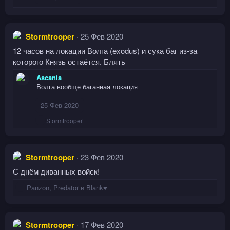
Stormtrooper
25 Фев 2020
12 часов на локации Волга (exodus) и сука баг из-за
которого Князь остаётся. Блять
Ascania
Волга вообще баганная локация
25 Фев 2020
Р
Stormtrooper
е
а
к
ц
Stormtrooper
23 Фев 2020
и
и
С днём диванных войск!
:
Р
Panzon
,
Predator
и
Blank♥
е
а
к
ц
Stormtrooper
17 Фев 2020