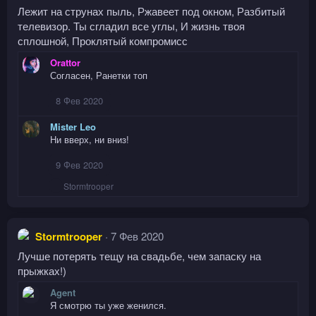
Лежит на струнах пыль, Ржавеет под окном, Разбитый
телевизор. Ты сгладил все углы, И жизнь твоя
сплошной, Проклятый компромисс
Orattor
Согласен, Ранетки топ
8 Фев 2020
Mister Leo
Ни вверх, ни вниз!
9 Фев 2020
Р
Stormtrooper
е
а
к
ц
Stormtrooper
7 Фев 2020
и
и
Лучше потерять тещу на свадьбе, чем запаску на
:
прыжках!)
Agent
Я смотрю ты уже женился.