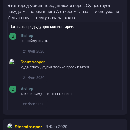
и
Этот город убийц, город шлюх и воров Существует,
и
покуда мы верим в него А откроем глаза — и его уже нет
:
И мы снова стоим у начала веков
Показать предыдущие комментарии...
Bishop
B
ок, пойду спать
21 Фев 2020
Stormtrooper
куда спать, дурка только просыпается
21 Фев 2020
Bishop
B
так я и вижу, что ты не спишь
22 Фев 2020
Stormtrooper
8 Фев 2020