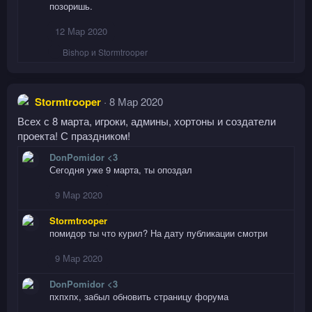
ц
позоришь.
и
и
12 Мар 2020
:
Р
Bishop
и
Stormtrooper
е
а
к
ц
Stormtrooper
8 Мар 2020
и
и
Всех с 8 марта, игроки, админы, хортоны и создатели
:
проекта! С праздником!
DonPomidor <3
Сегодня уже 9 марта, ты опоздал
9 Мар 2020
Stormtrooper
помидор ты что курил? На дату публикации смотри
9 Мар 2020
DonPomidor <3
пхпхпх, забыл обновить страницу форума