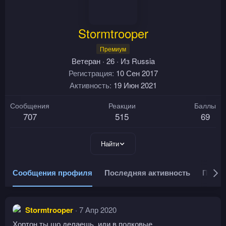
Stormtrooper
Премиум
Ветеран
·
26
·
Из
Russia
Регистрация
10 Сен 2017
Активность
19 Июн 2021
Сообщения
Реакции
Баллы
707
515
69
Найти
Сообщения профиля
Последняя активность
Публи
Stormtrooper
7 Апр 2020
Хортон ты шо делаешь, иди в полковые.