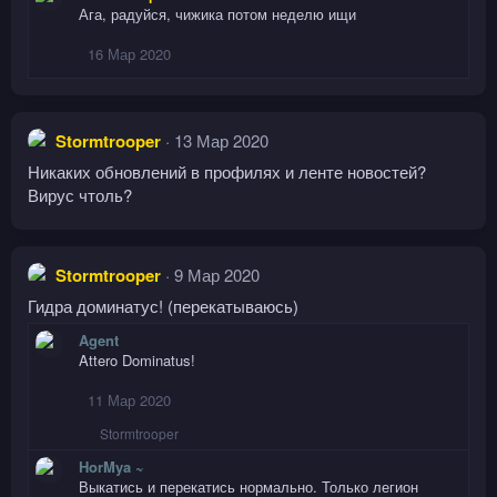
Ага, радуйся, чижика потом неделю ищи
16 Мар 2020
Stormtrooper
13 Мар 2020
Никаких обновлений в профилях и ленте новостей?
Вирус чтоль?
Stormtrooper
9 Мар 2020
Гидра доминатус! (перекатываюсь)
Agent
Attero Dominatus!
11 Мар 2020
Р
Stormtrooper
е
HorMya ~
а
к
Выкатись и перекатись нормально. Только легион