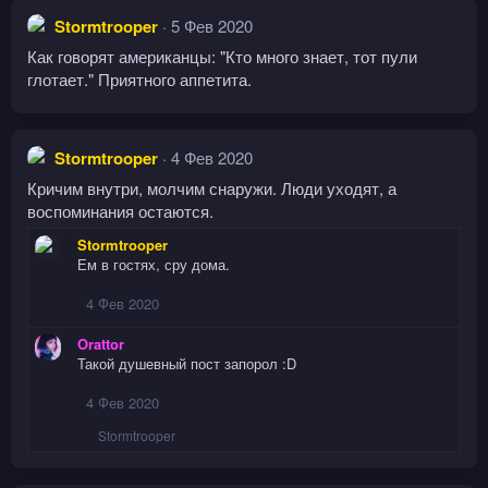
Stormtrooper
5 Фев 2020
Как говорят американцы: "Кто много знает, тот пули
глотает." Приятного аппетита.
Stormtrooper
4 Фев 2020
Кричим внутри, молчим снаружи. Люди уходят, а
воспоминания остаются.
Stormtrooper
Ем в гостях, сру дома.
4 Фев 2020
Orattor
Такой душевный пост запорол :D
4 Фев 2020
Р
Stormtrooper
е
а
к