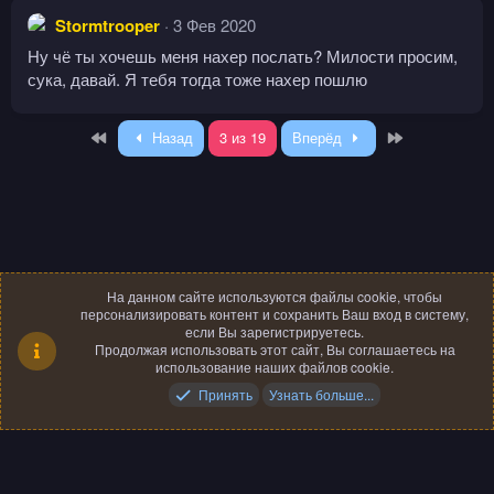
ц
Stormtrooper
3 Фев 2020
и
и
Ну чё ты хочешь меня нахер послать? Милости просим,
:
сука, давай. Я тебя тогда тоже нахер пошлю
First
Last
Назад
3 из 19
Вперёд
На данном сайте используются файлы cookie, чтобы
персонализировать контент и сохранить Ваш вход в систему,
если Вы зарегистрируетесь.
Продолжая использовать этот сайт, Вы соглашаетесь на
использование наших файлов cookie.
R
Russian (RU)
Принять
Узнать больше...
S
Локализация от
XenForo.Info
S