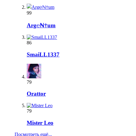
99
Arg℮ℕ†um
86
SmaiLL1337
79
Orattor
79
Mister Leo
Посмотреть ещё...