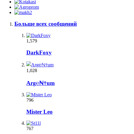
Больше всех сообщений
1,579
DarkFoxy
1,028
Arg℮ℕ†um
796
Mister Leo
767