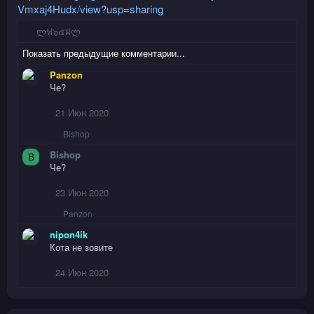
Vmxaj4Hudx/view?usp=sharing
Р
ლฟ๖๕ฝლ
е
Показать предыдущие комментарии...
а
к
Panzon
ц
Че?
и
и
21 Июн 2020
:
Р
Bishop
е
Bishop
а
B
к
Че?
ц
и
23 Июн 2020
и
:
Р
Panzon
е
nipon4ik
а
к
Кота не зовите
ц
и
24 Июн 2020
и
: