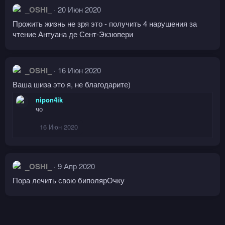
_OSHI_
20 Июн 2020
Прожить жизнь не зря это - получить 4 нарушения за
чтение Антуана де Сент-Экзюпери
_OSHI_
16 Июн 2020
Ваша шиза это я, не благодарите)
nipon4ik
чо
16 Июн 2020
_OSHI_
9 Апр 2020
Пора лечить свою биполярОчку